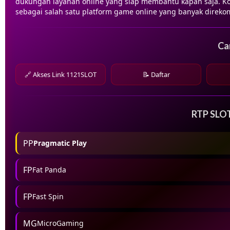
dukungan layanan online yang siap membantu kapan saja. 
sebagai salah satu platform game online yang banyak direko
Ca
🔗 Akses Link 1121SLOT
📝 Daftar
RTP SLO
PP
Pragmatic Play
FP
Fat Panda
FP
Fast Spin
MG
MicroGaming