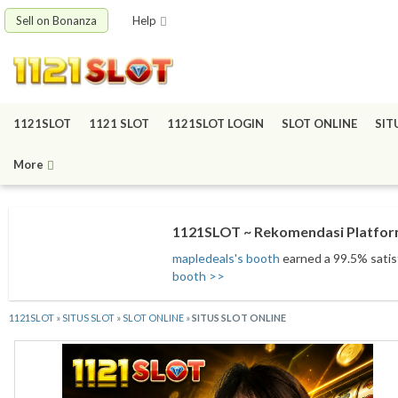
Sell on Bonanza
Help
1121SLOT
1121 SLOT
1121SLOT LOGIN
SLOT ONLINE
SIT
More
1121SLOT ~ Rekomendasi Platform
mapledeals's booth
earned a 99.5% satisf
booth >>
1121SLOT
»
SITUS SLOT
»
SLOT ONLINE
»
SITUS SLOT ONLINE